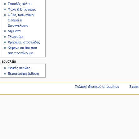
Σπουδές φύλου
Φύλο & Επιστήμες
Φύλο, Κοινωνικοί
Θεσμοί &
Επαγγέλματα
Λήμματα
Γλωσσάρι
Χρήσιμες Ιστοσελίδες
Κείμενα on line που
σας προτείνουμε
εργαλεία
Ειδικές σελίδες
Εκτυπώσιμη έκδοση
Πολιτική ιδιωτικού απορρήτου
Σχετικ